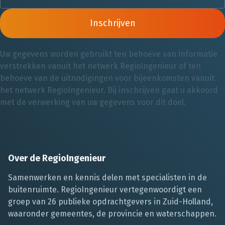
Inschrijven
Uw gegevens worden gebruikt ten behoeve van informatie
verstrekken vanuit het netwerk RegioIngenieur of ten
behoeve van de uitnodigingen voor bijeenkomsten vanuit
het netwerk RegioIngenieur. Bij inschrijven gaat u akkoord
met de verwerking van uw gegevens voor dit doel.
Over de RegioIngenieur
Samenwerken en kennis delen met specialisten in de
buitenruimte. RegioIngenieur vertegenwoordigt een
groep van 26 publieke opdrachtgevers in Zuid-Holland,
waaronder gemeentes, de provincie en waterschappen.