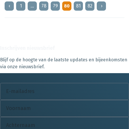
‹
1
…
78
79
80
81
82
›
Inschrijven nieuwsbrief
Blijf op de hoogte van de laatste updates en bijeenkomsten
via onze nieuwsbrief.