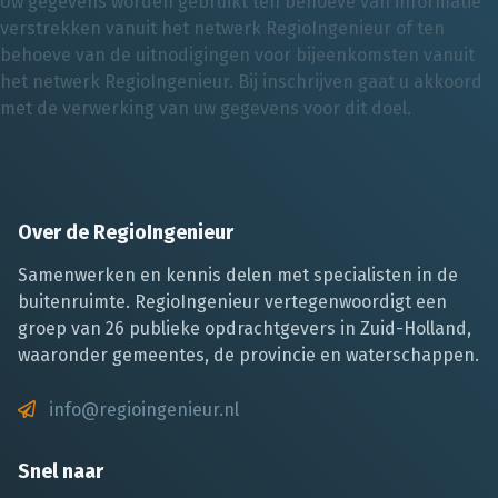
Uw gegevens worden gebruikt ten behoeve van informatie
verstrekken vanuit het netwerk RegioIngenieur of ten
behoeve van de uitnodigingen voor bijeenkomsten vanuit
het netwerk RegioIngenieur. Bij inschrijven gaat u akkoord
met de verwerking van uw gegevens voor dit doel.
Over de RegioIngenieur
Samenwerken en kennis delen met specialisten in de
buitenruimte. RegioIngenieur vertegenwoordigt een
groep van 26 publieke opdrachtgevers in Zuid-Holland,
waaronder gemeentes, de provincie en waterschappen.
info@regioingenieur.nl
Snel naar