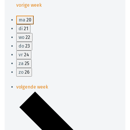
vorige week
ma
20
di
21
wo
22
do
23
vr
24
za
25
zo
26
volgende week