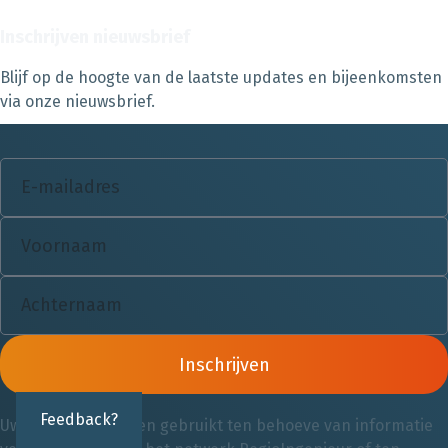
Inschrijven nieuwsbrief
Blijf op de hoogte van de laatste updates en bijeenkomsten
via onze nieuwsbrief.
Inschrijven
Feedback?
Uw gegevens worden gebruikt ten behoeve van informatie