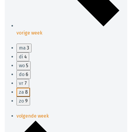
vorige week
ma
3
di
4
wo
5
do
6
vr
7
za
8
zo
9
volgende week