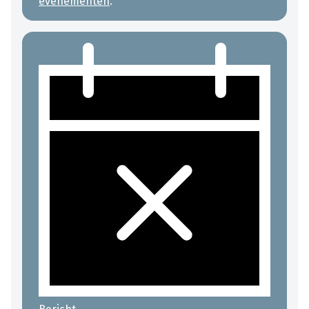
evenementen
.