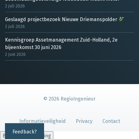
2 juli 2026
Geslaagd projectbezoek Nieuwe Driemanspolder
2 juli 2026
Kennisgroep Assetmanagement Zuid-Holland, 2e
bijeenkomst 30 juni 2026
2 juni 2026
©
2026
RegioIngenieur
Informatieveiligheid
Privacy
Contact
Feedback?
Beheer toestemming