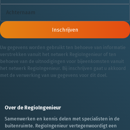
Inschrijven
Uw gegevens worden gebruikt ten behoeve van informatie
verstrekken vanuit het netwerk RegioIngenieur of ten
behoeve van de uitnodigingen voor bijeenkomsten vanuit
het netwerk RegioIngenieur. Bij inschrijven gaat u akkoord
met de verwerking van uw gegevens voor dit doel.
Over de RegioIngenieur
Samenwerken en kennis delen met specialisten in de
buitenruimte. RegioIngenieur vertegenwoordigt een