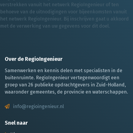
verstrekken vanuit het netwerk RegioIngenieur of ten
behoeve van de uitnodigingen voor bijeenkomsten vanuit
het netwerk RegioIngenieur. Bij inschrijven gaat u akkoord
met de verwerking van uw gegevens voor dit doel.
Over de RegioIngenieur
Samenwerken en kennis delen met specialisten in de
buitenruimte. RegioIngenieur vertegenwoordigt een
groep van 26 publieke opdrachtgevers in Zuid-Holland,
waaronder gemeentes, de provincie en waterschappen.
info@regioingenieur.nl
Snel naar