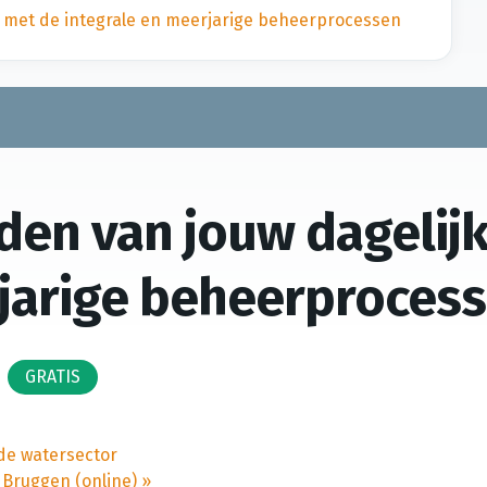
k met de integrale en meerjarige beheerprocessen
den van jouw dagelij
rjarige beheerproces
GRATIS
de watersector
 Bruggen (online)
»