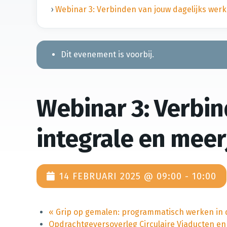
›
Webinar 3: Verbinden van jouw dagelijks wer
Dit evenement is voorbij.
Webinar 3: Verbin
integrale en mee
14 FEBRUARI 2025 @ 09:00
-
10:00
«
Grip op gemalen: programmatisch werken in 
Opdrachtgeversoverleg Circulaire Viaducten en