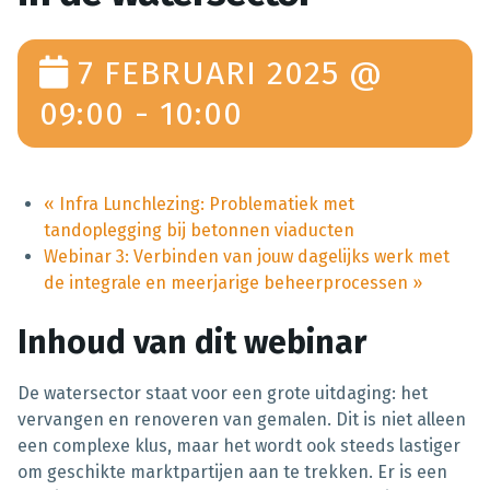
7 FEBRUARI 2025 @
09:00
-
10:00
«
Infra Lunchlezing: Problematiek met
tandoplegging bij betonnen viaducten
Webinar 3: Verbinden van jouw dagelijks werk met
de integrale en meerjarige beheerprocessen
»
Inhoud van dit webinar
De watersector staat voor een grote uitdaging: het
vervangen en renoveren van gemalen. Dit is niet alleen
een complexe klus, maar het wordt ook steeds lastiger
om geschikte marktpartijen aan te trekken. Er is een