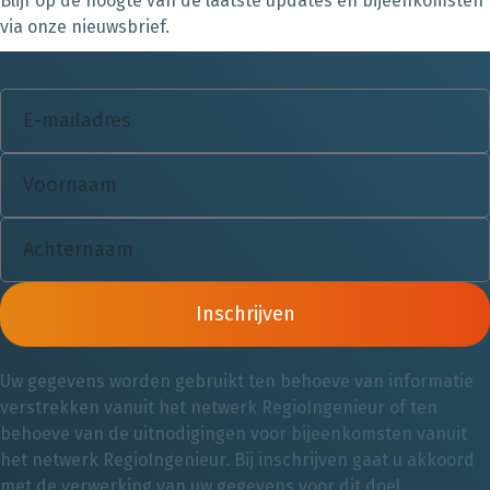
Blijf op de hoogte van de laatste updates en bijeenkomsten
via onze nieuwsbrief.
Inschrijven
Uw gegevens worden gebruikt ten behoeve van informatie
verstrekken vanuit het netwerk RegioIngenieur of ten
behoeve van de uitnodigingen voor bijeenkomsten vanuit
het netwerk RegioIngenieur. Bij inschrijven gaat u akkoord
met de verwerking van uw gegevens voor dit doel.