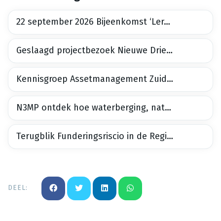
22 september 2026 Bijeenkomst ‘Lerend netwerk Bodemdalingbestendige Nieuwbouw maakt meter
Geslaagd projectbezoek Nieuwe Driemanspolder
Kennisgroep Assetmanagement Zuid-Holland, 2e bijeenkomst 30 juni 2026
N3MP ontdek hoe waterberging, natuur en recreatie samenkomen tijdens het projectbezoek op 24 juni
Terugblik Funderingsriscio in de Regio 26 maart 2026
DEEL: