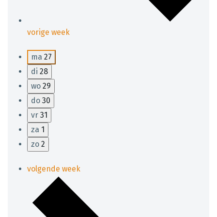
vorige week
ma
27
di
28
wo
29
do
30
vr
31
za
1
zo
2
volgende week