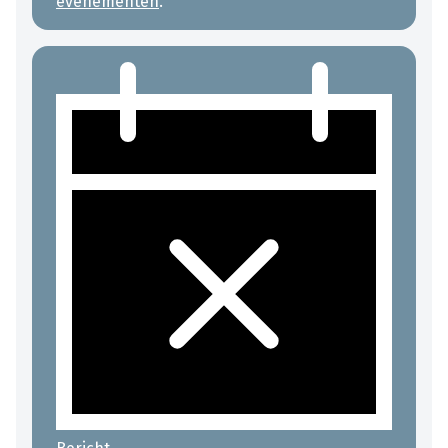
evenementen
.