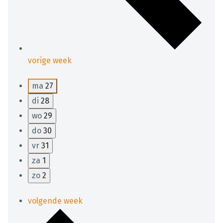
vorige week
ma
27
di
28
wo
29
do
30
vr
31
za
1
zo
2
volgende week