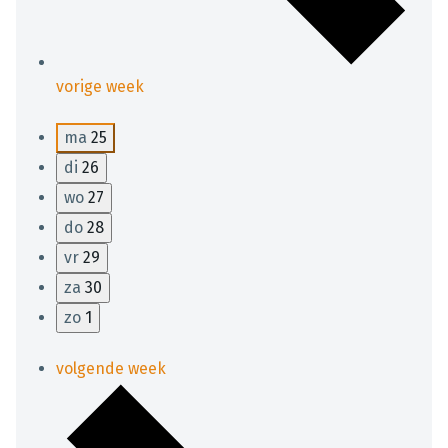
vorige week
ma
25
di
26
wo
27
do
28
vr
29
za
30
zo
1
volgende week