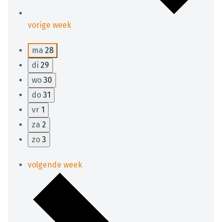
vorige week
ma
28
di
29
wo
30
do
31
vr
1
za
2
zo
3
volgende week