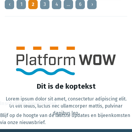
‹
1
2
3
4
…
6
›
Dit is de koptekst
Lorem ipsum dolor sit amet, consectetur adipiscing elit.
Inschrijven nieuwsbrief
Ut elit tellus, luctus nec ullamcorper mattis, pulvinar
dapibus leo.
Blijf op de hoogte van de laatste updates en bijeenkomsten
via onze nieuwsbrief.