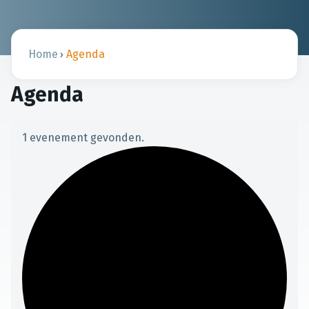
Home
Agenda
›
Agenda
1 evenement gevonden.