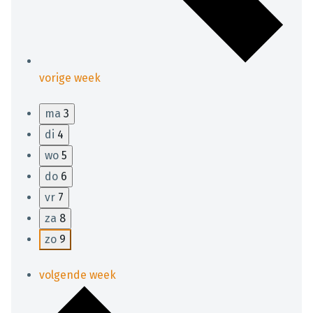
vorige week
ma
3
di
4
wo
5
do
6
vr
7
za
8
zo
9
volgende week