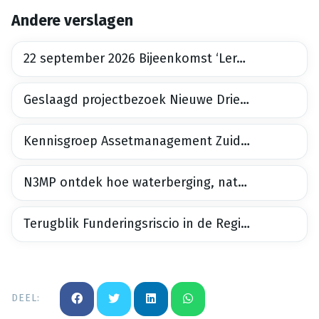
Andere verslagen
22 september 2026 Bijeenkomst ‘Lerend netwerk Bodemdalingbestendige Nieuwbouw maakt meter
Geslaagd projectbezoek Nieuwe Driemanspolder
Kennisgroep Assetmanagement Zuid-Holland, 2e bijeenkomst 30 juni 2026
N3MP ontdek hoe waterberging, natuur en recreatie samenkomen tijdens het projectbezoek op 24 juni
Terugblik Funderingsriscio in de Regio 26 maart 2026
DEEL: