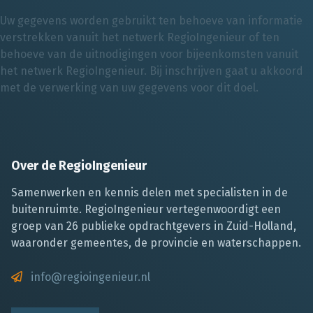
Uw gegevens worden gebruikt ten behoeve van informatie
verstrekken vanuit het netwerk RegioIngenieur of ten
behoeve van de uitnodigingen voor bijeenkomsten vanuit
het netwerk RegioIngenieur. Bij inschrijven gaat u akkoord
met de verwerking van uw gegevens voor dit doel.
Over de RegioIngenieur
Samenwerken en kennis delen met specialisten in de
buitenruimte. RegioIngenieur vertegenwoordigt een
groep van 26 publieke opdrachtgevers in Zuid-Holland,
waaronder gemeentes, de provincie en waterschappen.
info@regioingenieur.nl