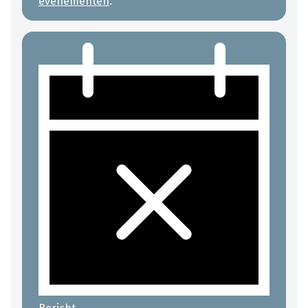
evenementen
.