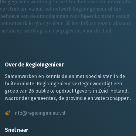
Uw gegevens worden gebruikt ten behoeve van informatie
verstrekken vanuit het netwerk RegioIngenieur of ten
behoeve van de uitnodigingen voor bijeenkomsten vanuit
het netwerk RegioIngenieur. Bij inschrijven gaat u akkoord
met de verwerking van uw gegevens voor dit doel.
Over de RegioIngenieur
Samenwerken en kennis delen met specialisten in de
buitenruimte. RegioIngenieur vertegenwoordigt een
groep van 26 publieke opdrachtgevers in Zuid-Holland,
waaronder gemeentes, de provincie en waterschappen.
info@regioingenieur.nl
Snel naar