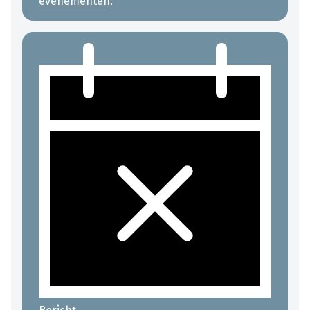
evenementen
.