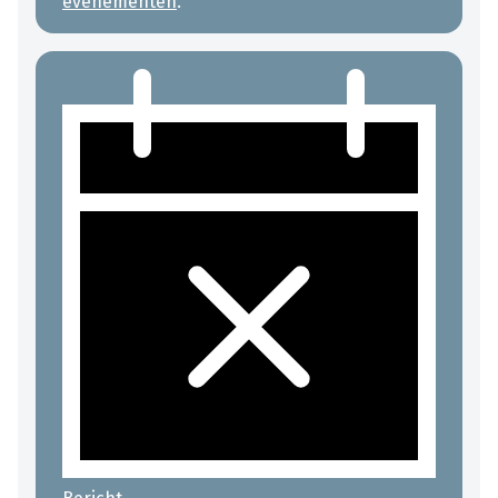
evenementen
.