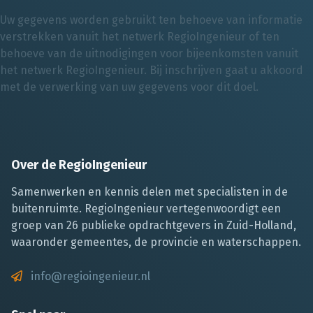
Uw gegevens worden gebruikt ten behoeve van informatie
verstrekken vanuit het netwerk RegioIngenieur of ten
behoeve van de uitnodigingen voor bijeenkomsten vanuit
het netwerk RegioIngenieur. Bij inschrijven gaat u akkoord
met de verwerking van uw gegevens voor dit doel.
Over de RegioIngenieur
Samenwerken en kennis delen met specialisten in de
buitenruimte. RegioIngenieur vertegenwoordigt een
groep van 26 publieke opdrachtgevers in Zuid-Holland,
waaronder gemeentes, de provincie en waterschappen.
info@regioingenieur.nl