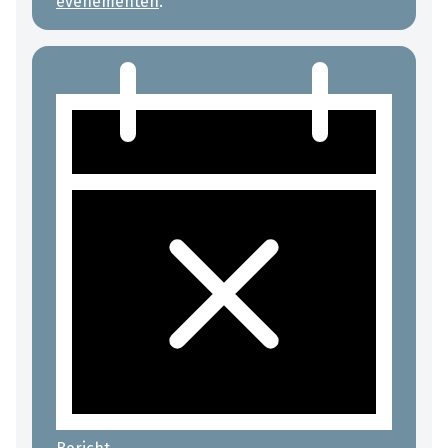
evenementen
.