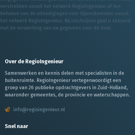
verstrekken vanuit het netwerk RegioIngenieur of ten
behoeve van de uitnodigingen voor bijeenkomsten vanuit
het netwerk RegioIngenieur. Bij inschrijven gaat u akkoord
met de verwerking van uw gegevens voor dit doel.
Over de RegioIngenieur
Samenwerken en kennis delen met specialisten in de
buitenruimte. RegioIngenieur vertegenwoordigt een
groep van 26 publieke opdrachtgevers in Zuid-Holland,
waaronder gemeentes, de provincie en waterschappen.
info@regioingenieur.nl
Snel naar