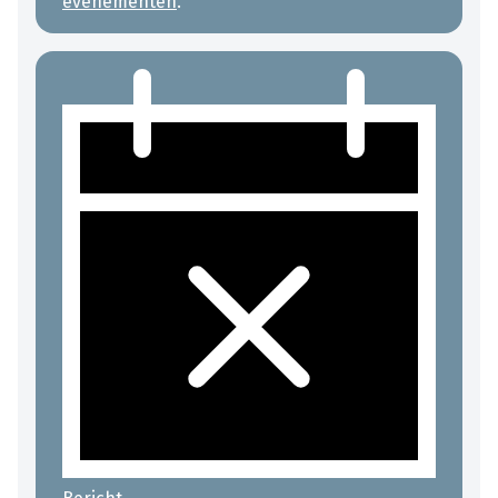
evenementen
.