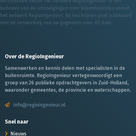
verstrekken vanuit het netwerk RegioIngenieur of ten
behoeve van de uitnodigingen voor bijeenkomsten vanuit
het netwerk RegioIngenieur. Bij inschrijven gaat u akkoord
met de verwerking van uw gegevens voor dit doel.
Over de RegioIngenieur
Samenwerken en kennis delen met specialisten in de
buitenruimte. RegioIngenieur vertegenwoordigt een
groep van 26 publieke opdrachtgevers in Zuid-Holland,
waaronder gemeentes, de provincie en waterschappen.
info@regioingenieur.nl
Snel naar
Nieuws