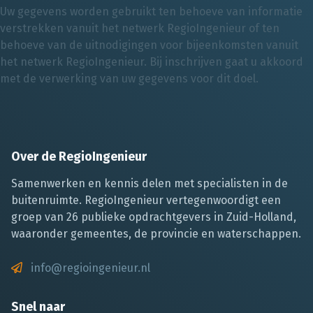
Uw gegevens worden gebruikt ten behoeve van informatie
verstrekken vanuit het netwerk RegioIngenieur of ten
behoeve van de uitnodigingen voor bijeenkomsten vanuit
het netwerk RegioIngenieur. Bij inschrijven gaat u akkoord
met de verwerking van uw gegevens voor dit doel.
Over de RegioIngenieur
Samenwerken en kennis delen met specialisten in de
buitenruimte. RegioIngenieur vertegenwoordigt een
groep van 26 publieke opdrachtgevers in Zuid-Holland,
waaronder gemeentes, de provincie en waterschappen.
info@regioingenieur.nl
Snel naar