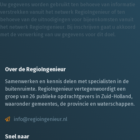
Uw gegevens worden gebruikt ten behoeve van informatie
verstrekken vanuit het netwerk RegioIngenieur of ten
behoeve van de uitnodigingen voor bijeenkomsten vanuit
het netwerk RegioIngenieur. Bij inschrijven gaat u akkoord
met de verwerking van uw gegevens voor dit doel.
Over de RegioIngenieur
Samenwerken en kennis delen met specialisten in de
buitenruimte. RegioIngenieur vertegenwoordigt een
groep van 26 publieke opdrachtgevers in Zuid-Holland,
waaronder gemeentes, de provincie en waterschappen.
info@regioingenieur.nl
Snel naar