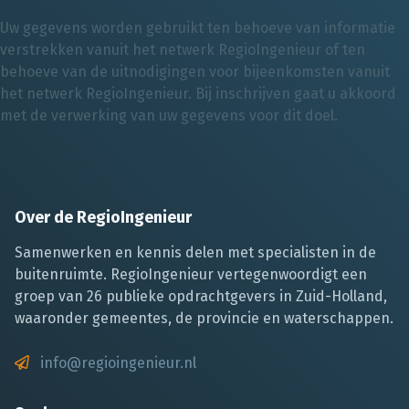
Uw gegevens worden gebruikt ten behoeve van informatie
verstrekken vanuit het netwerk RegioIngenieur of ten
behoeve van de uitnodigingen voor bijeenkomsten vanuit
het netwerk RegioIngenieur. Bij inschrijven gaat u akkoord
met de verwerking van uw gegevens voor dit doel.
Over de RegioIngenieur
Samenwerken en kennis delen met specialisten in de
buitenruimte. RegioIngenieur vertegenwoordigt een
groep van 26 publieke opdrachtgevers in Zuid-Holland,
waaronder gemeentes, de provincie en waterschappen.
info@regioingenieur.nl