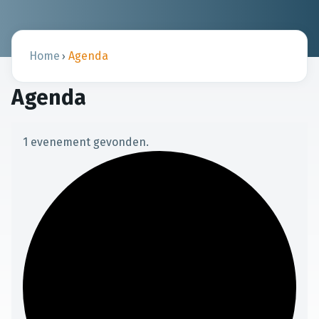
Home
Agenda
›
Agenda
1 evenement gevonden.