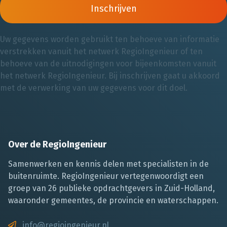
Inschrijven
Uw gegevens worden gebruikt ten behoeve van informatie
verstrekken vanuit het netwerk RegioIngenieur of ten
behoeve van de uitnodigingen voor bijeenkomsten vanuit
het netwerk RegioIngenieur. Bij inschrijven gaat u akkoord
met de verwerking van uw gegevens voor dit doel.
Over de RegioIngenieur
Samenwerken en kennis delen met specialisten in de
buitenruimte. RegioIngenieur vertegenwoordigt een
groep van 26 publieke opdrachtgevers in Zuid-Holland,
waaronder gemeentes, de provincie en waterschappen.
info@regioingenieur.nl