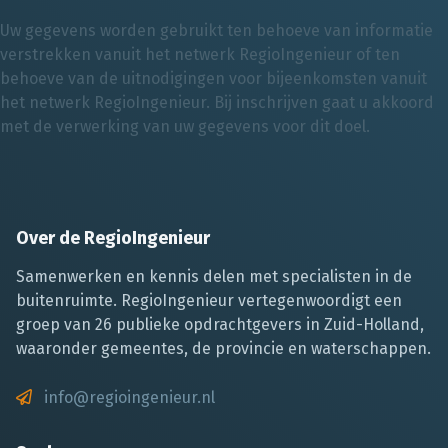
Uw gegevens worden gebruikt ten behoeve van informatie
verstrekken vanuit het netwerk RegioIngenieur of ten
behoeve van de uitnodigingen voor bijeenkomsten vanuit
het netwerk RegioIngenieur. Bij inschrijven gaat u akkoord
met de verwerking van uw gegevens voor dit doel.
Over de RegioIngenieur
Samenwerken en kennis delen met specialisten in de
buitenruimte. RegioIngenieur vertegenwoordigt een
groep van 26 publieke opdrachtgevers in Zuid-Holland,
waaronder gemeentes, de provincie en waterschappen.
info@regioingenieur.nl