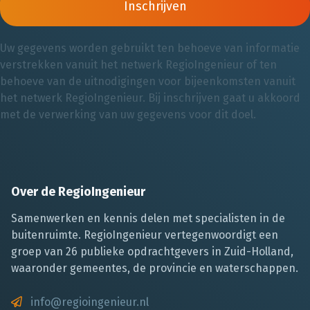
Inschrijven
Uw gegevens worden gebruikt ten behoeve van informatie
verstrekken vanuit het netwerk RegioIngenieur of ten
behoeve van de uitnodigingen voor bijeenkomsten vanuit
het netwerk RegioIngenieur. Bij inschrijven gaat u akkoord
met de verwerking van uw gegevens voor dit doel.
Over de RegioIngenieur
Samenwerken en kennis delen met specialisten in de
buitenruimte. RegioIngenieur vertegenwoordigt een
groep van 26 publieke opdrachtgevers in Zuid-Holland,
waaronder gemeentes, de provincie en waterschappen.
info@regioingenieur.nl