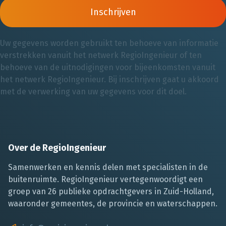
Inschrijven
Uw gegevens worden gebruikt ten behoeve van informatie
verstrekken vanuit het netwerk RegioIngenieur of ten
behoeve van de uitnodigingen voor bijeenkomsten vanuit
het netwerk RegioIngenieur. Bij inschrijven gaat u akkoord
met de verwerking van uw gegevens voor dit doel.
Over de RegioIngenieur
Samenwerken en kennis delen met specialisten in de
buitenruimte. RegioIngenieur vertegenwoordigt een
groep van 26 publieke opdrachtgevers in Zuid-Holland,
waaronder gemeentes, de provincie en waterschappen.