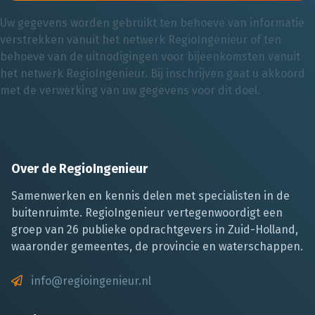
Uw gegevens worden gebruikt ten behoeve van informatie
verstrekken vanuit het netwerk RegioIngenieur of ten
behoeve van de uitnodigingen voor bijeenkomsten vanuit
het netwerk RegioIngenieur. Bij inschrijven gaat u akkoord
met de verwerking van uw gegevens voor dit doel.
Over de RegioIngenieur
Samenwerken en kennis delen met specialisten in de
buitenruimte. RegioIngenieur vertegenwoordigt een
groep van 26 publieke opdrachtgevers in Zuid-Holland,
waaronder gemeentes, de provincie en waterschappen.
info@regioingenieur.nl