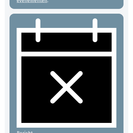
evenementen
.