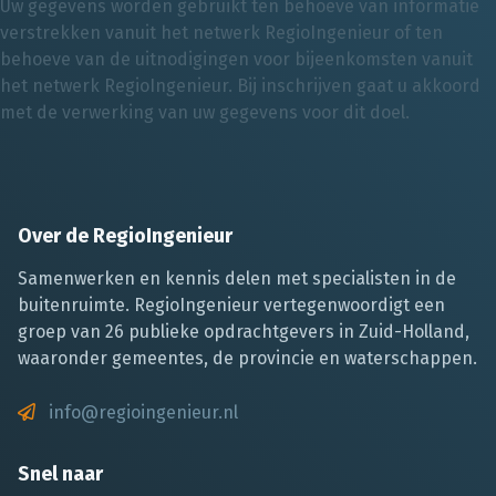
Uw gegevens worden gebruikt ten behoeve van informatie
verstrekken vanuit het netwerk RegioIngenieur of ten
behoeve van de uitnodigingen voor bijeenkomsten vanuit
het netwerk RegioIngenieur. Bij inschrijven gaat u akkoord
met de verwerking van uw gegevens voor dit doel.
Over de RegioIngenieur
Samenwerken en kennis delen met specialisten in de
buitenruimte. RegioIngenieur vertegenwoordigt een
groep van 26 publieke opdrachtgevers in Zuid-Holland,
waaronder gemeentes, de provincie en waterschappen.
info@regioingenieur.nl
Snel naar