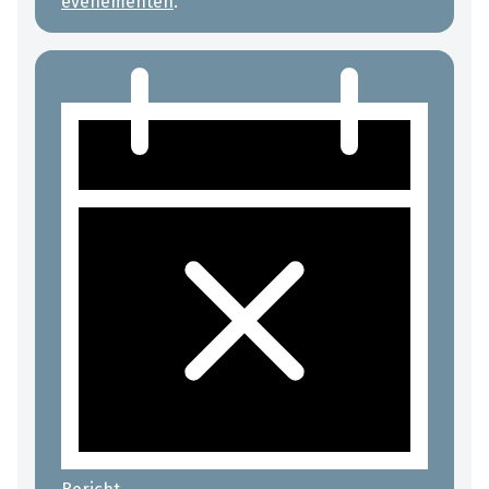
evenementen
.